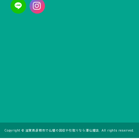
Copyright © 滋賀県彦根市で仏壇の回収や引取りなら澤仏壇店. All rights reserved.